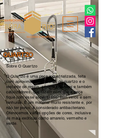
QUARTZO
Sobre O Quartzo
O Quartzo é uma peça industrializada, feita
com aproximadamente 90% de quartzo e o
restante de resina, cristais coloridos e também
catalizadores, que fazem com que a peça
fique com esse aspecto liso, sem veios e sem
ranhuras. É um material muito resistente e, por
não ter poros, é considerado antibacteriano.
Oferecemos várias opções de cores, inclusive
as mais exóticas como amarelo, vermelho e
verde.